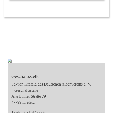
Geschäftsstelle
Sektion Krefeld des Deutschen Alpenvereins e. V.
– Geschäftsstelle –
Alte Linner Straße 79
47799 Krefeld
Telefon 02151/66602