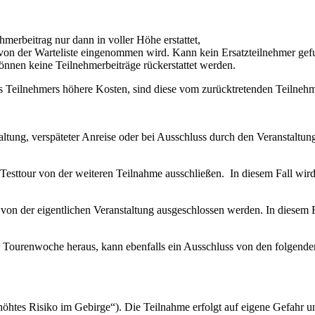
merbeitrag nur dann in voller Höhe erstattet,
 von der Warteliste eingenommen wird. Kann kein Ersatzteilnehmer ge
können keine Teilnehmerbeiträge rückerstattet werden.
es Teilnehmers höhere Kosten, sind diese vom zurücktretenden Teilnehm
ltung, verspäteter Anreise oder bei Ausschluss durch den Veranstaltun
Testtour von der weiteren Teilnahme ausschließen. In diesem Fall wird 
r von der eigentlichen Veranstaltung ausgeschlossen werden. In diesem F
 Tourenwoche heraus, kann ebenfalls ein Ausschluss von den folgenden 
höhtes Risiko im Gebirge“). Die Teilnahme erfolgt auf eigene Gefahr 