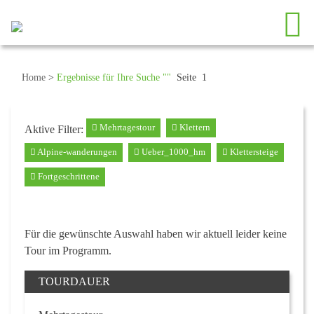
Home
>
Ergebnisse für Ihre Suche ""
Seite 1
Mehrtagestour
Klettern
Aktive Filter:
Alpine-wanderungen
Ueber_1000_hm
Klettersteige
Fortgeschrittene
Für die gewünschte Auswahl haben wir aktuell leider keine
Tour im Programm.
TOURDAUER