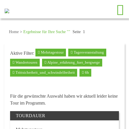
Home
>
Ergebnisse für Ihre Suche ""
Seite 1
Mehrtagestour
Tagesveranstaltung
Aktive Filter:
Wandertouren
Alpine_erfahrung_fuer_bergwege
Trittsicherheit_und_schwindelfreiheit
6h
Für die gewünschte Auswahl haben wir aktuell leider keine
Tour im Programm.
TOURDAUER