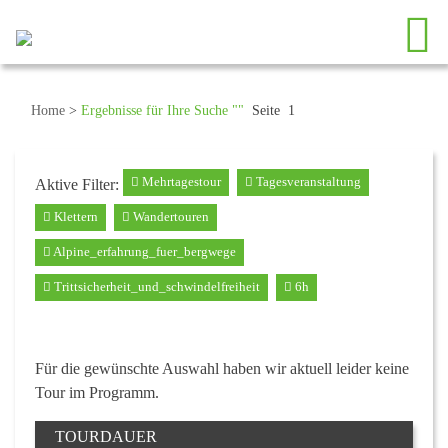
Home
>
Ergebnisse für Ihre Suche ""
Seite 1
Mehrtagestour
Tagesveranstaltung
Aktive Filter:
Klettern
Wandertouren
Alpine_erfahrung_fuer_bergwege
Trittsicherheit_und_schwindelfreiheit
6h
Für die gewünschte Auswahl haben wir aktuell leider keine
Tour im Programm.
TOURDAUER