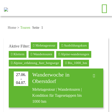
Home
>
Touren
Seite 1
Mehrtagestour
Ausbildungskurs
Aktive Filter:
Klettern
Wandertouren
Alpine-wanderungen
Alpine_erfahrung_fuer_bergwege
Bis_1000_hm
Wanderwoche in
27.06.
-
Oberstdorf
04.07.
Mehrtagestour | Wandertouren |
Kondition für Tagesetappen bis
1000 hm